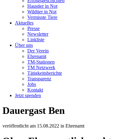
Erfolgsgeschichten
Haustier in Not
Wildtier in Not
Vermisste Tiere
Aktuelles
Presse
Newsletter
Linkliste
Über uns
Der Verein
Ehrenamt
TM-Stationen
TM Netzwerk
Tätigkeitsberichte
Transparenz
Jobs
Kontakt
Jetzt spenden
Dauergast Ben
veröffentlicht am
15.08.2022
in
Ehrenamt