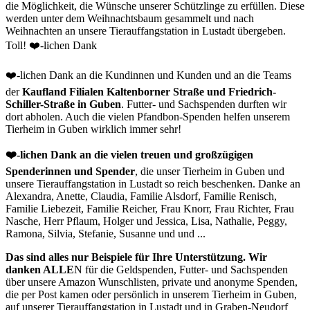
die Möglichkeit, die Wünsche unserer Schützlinge zu erfüllen. Diese
werden unter dem Weihnachtsbaum gesammelt und nach
Weihnachten an unsere Tierauffangstation in Lustadt übergeben.
Toll! ❤️-lichen Dank
❤️-lichen Dank an die Kundinnen und Kunden und an die Teams
der
Kaufland Filialen Kaltenborner Straße und Friedrich-
Schiller-Straße in Guben
. Futter- und Sachspenden durften wir
dort abholen. Auch die vielen Pfandbon-Spenden helfen unserem
Tierheim in Guben wirklich immer sehr!
❤️-lichen Dank an die vielen treuen und großzügigen
Spenderinnen und Spender
, die unser Tierheim in Guben und
unsere Tierauffangstation in Lustadt so reich beschenken. Danke an
Alexandra, Anette, Claudia, Familie Alsdorf, Familie Renisch,
Familie Liebezeit, Familie Reicher, Frau Knorr, Frau Richter, Frau
Nasche, Herr Pflaum, Holger und Jessica, Lisa, Nathalie, Peggy,
Ramona, Silvia, Stefanie, Susanne und und ...
Das sind alles nur Beispiele für Ihre Unterstützung. Wir
danken ALLE
N für die Geldspenden, Futter- und Sachspenden
über unsere Amazon Wunschlisten, private und anonyme Spenden,
die per Post kamen oder persönlich in unserem Tierheim in Guben,
auf unserer Tierauffangstation in Lustadt und in Graben-Neudorf