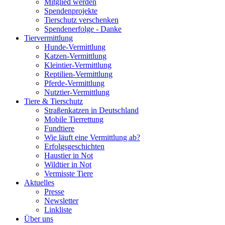
Mitglied werden
Spendenprojekte
Tierschutz verschenken
Spendenerfolge - Danke
Tiervermittlung
Hunde-Vermittlung
Katzen-Vermittlung
Kleintier-Vermittlung
Reptilien-Vermittlung
Pferde-Vermittlung
Nutztier-Vermittlung
Tiere & Tierschutz
Straßenkatzen in Deutschland
Mobile Tierrettung
Fundtiere
Wie läuft eine Vermittlung ab?
Erfolgsgeschichten
Haustier in Not
Wildtier in Not
Vermisste Tiere
Aktuelles
Presse
Newsletter
Linkliste
Über uns