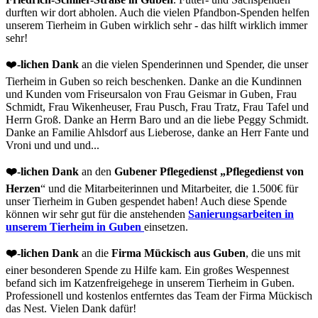
durften wir dort abholen. Auch die vielen Pfandbon-Spenden helfen
unserem Tierheim in Guben wirklich sehr - das hilft wirklich immer
sehr!
❤️
-lichen Dank
an die vielen Spenderinnen und Spender, die unser
Tierheim in Guben so reich beschenken. Danke an die Kundinnen
und Kunden vom Friseursalon von Frau Geismar in Guben, Frau
Schmidt, Frau Wikenheuser, Frau Pusch, Frau Tratz, Frau Tafel und
Herrn Groß. Danke an Herrn Baro und an die liebe Peggy Schmidt.
Danke an Familie Ahlsdorf aus Lieberose, danke an Herr Fante und
Vroni und und und...
❤️-lichen Dank
an den
Gubener Pflegedienst „Pflegedienst von
Herzen
“ und die Mitarbeiterinnen und Mitarbeiter, die 1.500€ für
unser Tierheim in Guben gespendet haben! Auch diese Spende
können wir sehr gut für die anstehenden
Sanierungsarbeiten in
unserem Tierheim in Guben
einsetzen.
❤️-lichen Dank
an die
Firma Mückisch aus Guben
, die uns mit
einer besonderen Spende zu Hilfe kam. Ein großes Wespennest
befand sich im Katzenfreigehege in unserem Tierheim in Guben.
Professionell und kostenlos entferntes das Team der Firma Mückisch
das Nest. Vielen Dank dafür!