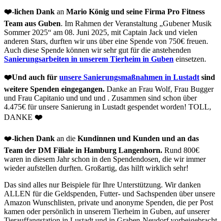
❤️-lichen Dank
an
Mario König und seine Firma Pro Fitness
Team aus Guben
. Im Rahmen der Veranstaltung „Gubener Musik
Sommer 2025“ am 08. Juni 2025, mit Captain Jack und vielen
anderen Stars, durften wir uns über eine Spende von 750€ freuen.
Auch diese Spende können wir sehr gut für die anstehenden
Sanierungsarbeiten in unserem Tierheim in Guben
einsetzen.
❤️Und auch für
unsere Sanierungsmaßnahmen in Lustadt
sind
weitere Spenden eingegangen.
Danke an Frau Wolf, Frau Bugger
und Frau Capitanio und und und . Zusammen sind schon über
4.475€ für unsere Sanierung in Lustadt gespendet worden! TOLL,
DANKE
❤️
❤️
-lichen Dank
an die
Kundinnen und Kunden und an das
Team der DM Filiale in Hamburg Langenhorn.
Rund 800€
waren in diesem Jahr schon in den Spendendosen, die wir immer
wieder aufstellen durften. Großartig, das hilft wirklich sehr!
Das sind alles nur Beispiele für Ihre Unterstützung. Wir danken
ALLEN für die Geldspenden, Futter- und Sachspenden über unsere
Amazon Wunschlisten, private und anonyme Spenden, die per Post
kamen oder persönlich in unserem Tierheim in Guben, auf unserer
Tierauffangstation in Lustadt und in Graben-Neudorf vorbeigebracht