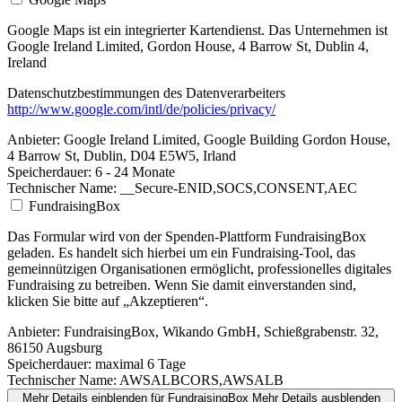
Google Maps ist ein integrierter Kartendienst. Das Unternehmen ist
Google Ireland Limited, Gordon House, 4 Barrow St, Dublin 4,
Ireland
Datenschutzbestimmungen des Datenverarbeiters
http://www.google.com/intl/de/policies/privacy/
Anbieter:
Google Ireland Limited, Google Building Gordon House,
4 Barrow St, Dublin, D04 E5W5, Irland
Speicherdauer:
6 - 24 Monate
Technischer Name:
__Secure-ENID,SOCS,CONSENT,AEC
FundraisingBox
Das Formular wird von der Spenden-Plattform FundraisingBox
geladen. Es handelt sich hierbei um ein Fundraising-Tool, das
gemeinnützigen Organisationen ermöglicht, professionelles digitales
Fundraising zu betreiben. Wenn Sie damit einverstanden sind,
klicken Sie bitte auf „Akzeptieren“.
Anbieter:
FundraisingBox, Wikando GmbH, Schießgrabenstr. 32,
86150 Augsburg
Speicherdauer:
maximal 6 Tage
Technischer Name:
AWSALBCORS,AWSALB
Mehr Details einblenden
für FundraisingBox
Mehr Details ausblenden