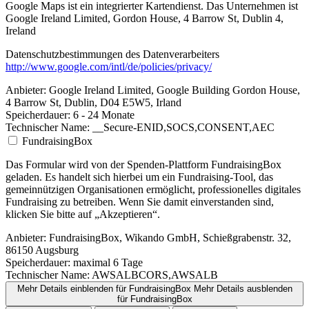
Google Maps ist ein integrierter Kartendienst. Das Unternehmen ist
Google Ireland Limited, Gordon House, 4 Barrow St, Dublin 4,
Ireland
Datenschutzbestimmungen des Datenverarbeiters
http://www.google.com/intl/de/policies/privacy/
Anbieter:
Google Ireland Limited, Google Building Gordon House,
4 Barrow St, Dublin, D04 E5W5, Irland
Speicherdauer:
6 - 24 Monate
Technischer Name:
__Secure-ENID,SOCS,CONSENT,AEC
FundraisingBox
Das Formular wird von der Spenden-Plattform FundraisingBox
geladen. Es handelt sich hierbei um ein Fundraising-Tool, das
gemeinnützigen Organisationen ermöglicht, professionelles digitales
Fundraising zu betreiben. Wenn Sie damit einverstanden sind,
klicken Sie bitte auf „Akzeptieren“.
Anbieter:
FundraisingBox, Wikando GmbH, Schießgrabenstr. 32,
86150 Augsburg
Speicherdauer:
maximal 6 Tage
Technischer Name:
AWSALBCORS,AWSALB
Mehr Details einblenden
für FundraisingBox
Mehr Details ausblenden
für FundraisingBox