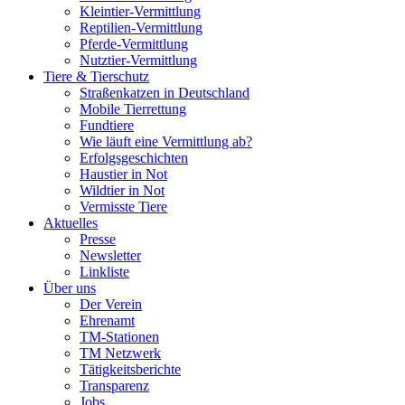
Kleintier-Vermittlung
Reptilien-Vermittlung
Pferde-Vermittlung
Nutztier-Vermittlung
Tiere & Tierschutz
Straßenkatzen in Deutschland
Mobile Tierrettung
Fundtiere
Wie läuft eine Vermittlung ab?
Erfolgsgeschichten
Haustier in Not
Wildtier in Not
Vermisste Tiere
Aktuelles
Presse
Newsletter
Linkliste
Über uns
Der Verein
Ehrenamt
TM-Stationen
TM Netzwerk
Tätigkeitsberichte
Transparenz
Jobs