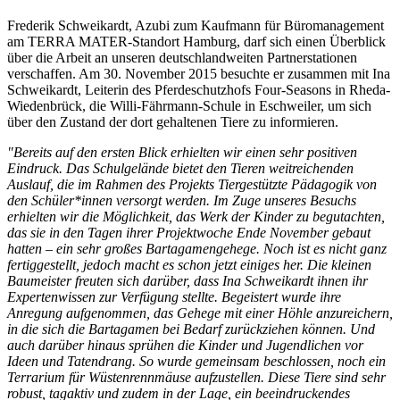
Frederik Schweikardt, Azubi zum Kaufmann für Büromanagement
am TERRA MATER-Standort Hamburg, darf sich einen Überblick
über die Arbeit an unseren deutschlandweiten Partnerstationen
verschaffen. Am 30. November 2015 besuchte er zusammen mit Ina
Schweikardt, Leiterin des Pferdeschutzhofs Four-Seasons in Rheda-
Wiedenbrück, die Willi-Fährmann-Schule in Eschweiler, um sich
über den Zustand der dort gehaltenen Tiere zu informieren.
"Bereits auf den ersten Blick erhielten wir einen sehr positiven
Eindruck. Das Schulgelände bietet den Tieren weitreichenden
Auslauf, die im Rahmen des Projekts Tiergestützte Pädagogik von
den Schüler*innen versorgt werden. Im Zuge unseres Besuchs
erhielten wir die Möglichkeit, das Werk der Kinder zu begutachten,
das sie in den Tagen ihrer Projektwoche Ende November gebaut
hatten – ein sehr großes Bartagamengehege. Noch ist es nicht ganz
fertiggestellt, jedoch macht es schon jetzt einiges her. Die kleinen
Baumeister freuten sich darüber, dass Ina Schweikardt ihnen ihr
Expertenwissen zur Verfügung stellte. Begeistert wurde ihre
Anregung aufgenommen, das Gehege mit einer Höhle anzureichern,
in die sich die Bartagamen bei Bedarf zurückziehen können. Und
auch darüber hinaus sprühen die Kinder und Jugendlichen vor
Ideen und Tatendrang. So wurde gemeinsam beschlossen, noch ein
Terrarium für Wüstenrennmäuse aufzustellen. Diese Tiere sind sehr
robust, tagaktiv und zudem in der Lage, ein beeindruckendes